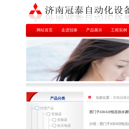
网站首页
走进冠泰
产品展示
工程实例
当前位置：
济南冠泰
产品分类
代理产品
西门子430/420恒压供水
变频器
变频器
介绍：西门子430/420恒压
低压电器