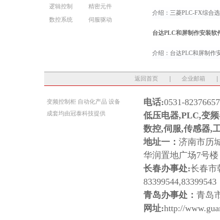
逻辑控制
精密元件
介绍：三菱PLC-FX综合选型
数控系统
伺服驱动
台达PLC和屏制作安装软
介绍：台达PLC和屏制作安装
返回首页
|
企业邮箱
|
电话:
0531-8237665
变频控制柜
自动化产品
设备
成套
均由
冠泰科技
提供
低压电器,PLC,变
数控,伺服,传感器,
地址一：
济南市历
华润置地广场7号
长春办事处:
长春市朝
83399544,83399543
青岛办事处：
青岛
网址:
http://www.gua