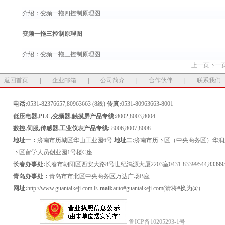
介绍：变频一拖四控制原理图...
变频一拖三控制原理图
介绍：变频一拖三控制原理图...
上一页
下一
返回首页
|
企业邮箱
|
公司简介
|
合作伙伴
|
联系我们
电话:
0531-82376657,80963663 (8线)
传真:
0531-80963663-8001
低压电器,PLC,变频器,触摸屏产品专线:
8002,8003,8004
数控,伺服,传感器,工业仪表产品专线:
8006,8007,8008
地址一：
济南市历城区华山工业园6号
地址二:
济南市历下区（中央商务区）华润
下区留学人员创业园1号楼C座
长春办事处:
长春市朝阳区西安大路8号世纪鸿源大厦2203室0431-83399544,833995
青岛办事处：
青岛市市北区中央商务区万达广场B座
网址:
http://www.guantaikeji.com
E-mail:
auto#guantaikeji.com(请将#换为@）
鲁ICP备10205293-1号