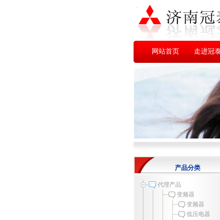
网站首页
走进冠
产品分类
代理产品
变频器
变频器
低压电器