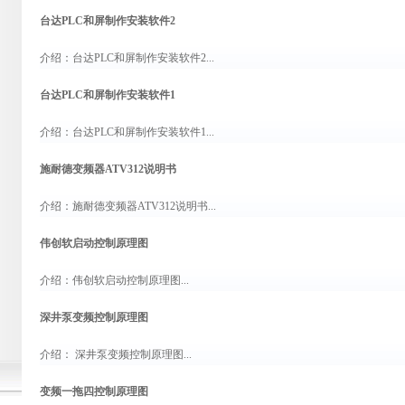
台达PLC和屏制作安装软件2
介绍：台达PLC和屏制作安装软件2...
台达PLC和屏制作安装软件1
介绍：台达PLC和屏制作安装软件1...
施耐德变频器ATV312说明书
介绍：施耐德变频器ATV312说明书...
伟创软启动控制原理图
介绍：伟创软启动控制原理图...
深井泵变频控制原理图
介绍： 深井泵变频控制原理图...
变频一拖四控制原理图