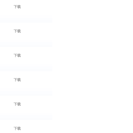
下载
下载
下载
下载
下载
下载