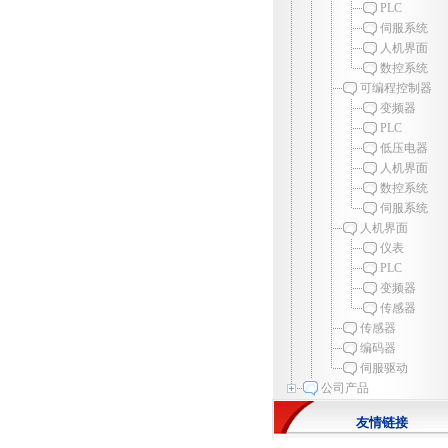
PLC
伺服系统
人机界面
数控系统
可编程控制器
变频器
PLC
低压电器
人机界面
数控系统
伺服系统
人机界面
仪表
PLC
变频器
传感器
传感器
编码器
伺服驱动
公司产品
友情链接